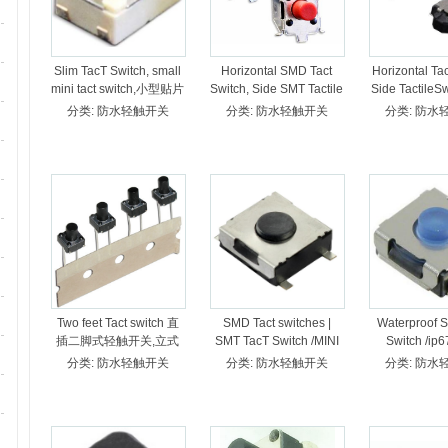
Slim TacT Switch, small
Horizontal SMD Tact
Horizontal Ta
mini tact switch,小型贴片
Switch, Side SMT Tactile
Side TactileS
轻触开关,微型超薄轻触
Switch/Side SMT
式侧按轻触开
分类:
防水轻触开关
分类:
防水轻触开关
分类:
防水
开关 ,椭圆形轻触开关,圆
TactSwitch/卧式侧按轻触
薄轻触开关侧按
头式轻触开关 TDA-0145
开关贴片,侧面贴片轻触
014
开关 TDA-0146
Two feet Tact switch 直
SMD Tact switches |
Waterproof 
插二脚式轻触开关,立式
SMT TacT Switch /MINI
Switch /ip
两脚式轻触开关/2脚迷你
TACT SWITCH / TDA-
SWITCH / 
分类:
防水轻触开关
分类:
防水轻触开关
分类:
防水
轻触开关 TDA-0149
087