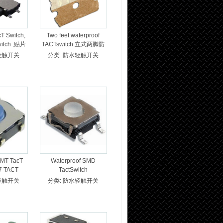
cT Switch,
Two feet waterproof
witch ,贴片
TACTswitch.立式两脚防
关,侧插超
水轻触开关.直插防水轻
轻触开关
分类:
防水轻触开关
式 TDA-
触开关2脚 TDA-0148
7
SMT TacT
Waterproof SMD
67 TACT
TactSwitch
TDA-088
/TACTSWITCH IP67 /硅
轻触开关
分类:
防水轻触开关
胶型防水轻触开关/硅胶
式防水轻触开关 /TDA-
089